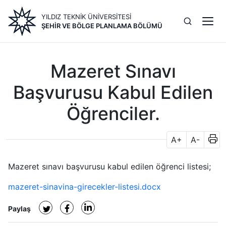
Ana
YILDIZ TEKNİK ÜNİVERSİTESİ
içeriğe
ŞEHIR VE BÖLGE PLANLAMA BÖLÜMÜ
atla
Mazeret Sınavı
Başvurusu Kabul Edilen
Öğrenciler.
A+
A-
Mazeret sınavı başvurusu kabul edilen öğrenci listesi;
mazeret-sinavina-girecekler-listesi.docx
Paylaş