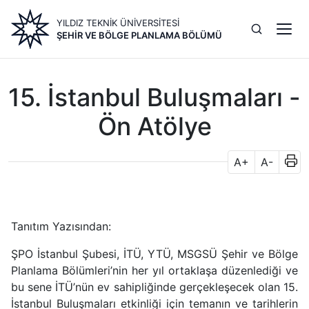
Ana
YILDIZ TEKNİK ÜNİVERSİTESİ
içeriğe
ŞEHIR VE BÖLGE PLANLAMA BÖLÜMÜ
atla
15. İstanbul Buluşmaları -
Ön Atölye
A+
A-
Tanıtım Yazısından:
ŞPO İstanbul Şubesi, İTÜ, YTÜ, MSGSÜ Şehir ve Bölge
Planlama Bölümleri’nin her yıl ortaklaşa düzenlediği ve
bu sene İTÜ’nün ev sahipliğinde gerçekleşecek olan 15.
İstanbul Buluşmaları etkinliği için temanın ve tarihlerin