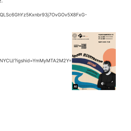
z.
FAIpQLSc6GhYz5Kxnbr93j7OvGOv5X8FxG-
6XNYCU/?igshid=YmMyMTA2M2Y=