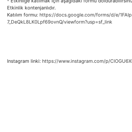
- Etkinliğe katılmak için aşağıdaki formu doldurabilirsini
Etkinlik kontenjanlıdır.
Katılım formu:
https://docs.google.com/forms/d/e/1
7_DeQkL8LK0Lpf69ovnQ/viewform?usp=sf_link
Instagram linki:
https://www.instagram.com/p/ClOGU